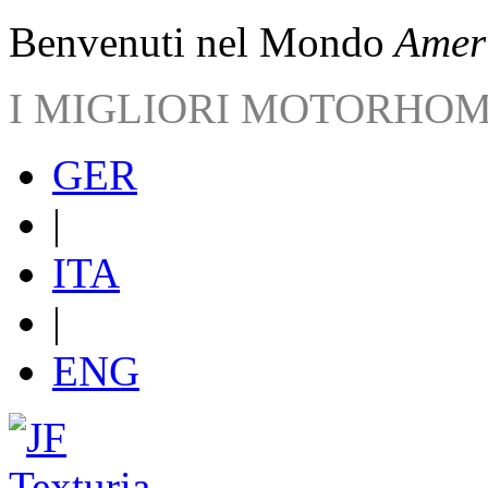
Benvenuti nel Mondo
Ameri
I MIGLIORI MOTORHO
GER
|
ITA
|
ENG