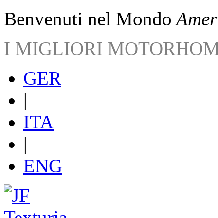
Benvenuti nel Mondo
Ameri
I MIGLIORI MOTORHO
GER
|
ITA
|
ENG