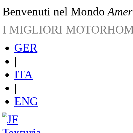
Benvenuti nel Mondo
Ameri
I MIGLIORI MOTORHO
GER
|
ITA
|
ENG