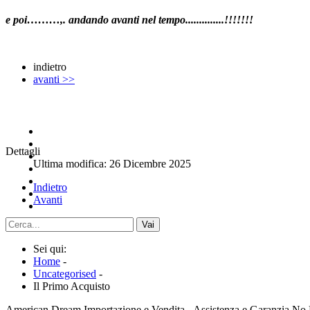
e poi………,. andando avanti nel tempo..............!!!!!!!
indietro
avanti >>
Dettagli
Ultima modifica: 26 Dicembre 2025
Indietro
Avanti
Vai
Sei qui:
Home
-
Uncategorised
-
Il Primo Acquisto
American Dream Importazione e Vendita - Assistenza e Garanzia No