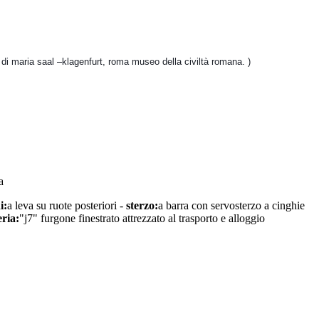
 di maria saal –
klagenfurt, roma museo della civiltà romana. )
a
i:
a leva su ruote posteriori -
sterzo:
a barra con servosterzo a cinghie
ria:
"j7" furgone finestrato attrezzato al trasporto e alloggio