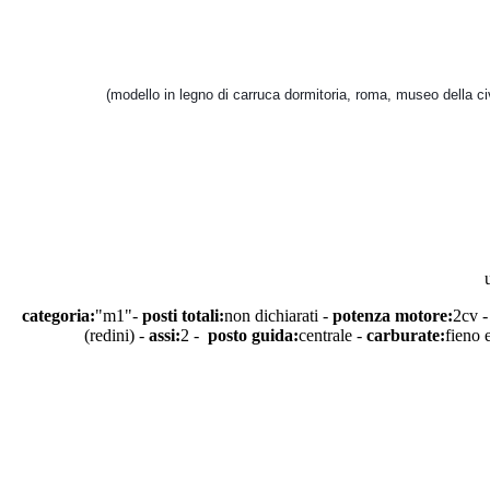
(modello in legno di carruca dormitoria, roma, museo della ci
categoria:
"m1"-
posti totali:
non dichiarati -
potenza motore:
2cv 
(redini) -
assi:
2 -
posto guida:
centrale -
carburate:
fieno 