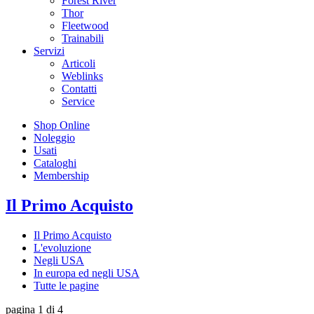
Forest River
Thor
Fleetwood
Trainabili
Servizi
Articoli
Weblinks
Contatti
Service
Shop Online
Noleggio
Usati
Cataloghi
Membership
Il Primo Acquisto
Il Primo Acquisto
L'evoluzione
Negli USA
In europa ed negli USA
Tutte le pagine
pagina 1 di 4