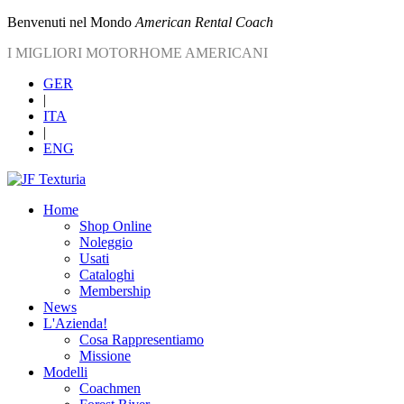
Benvenuti nel Mondo
American Rental Coach
I MIGLIORI MOTORHOME AMERICANI
GER
|
ITA
|
ENG
Home
Shop Online
Noleggio
Usati
Cataloghi
Membership
News
L'Azienda!
Cosa Rappresentiamo
Missione
Modelli
Coachmen