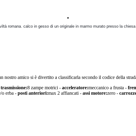
viltà romana. calco in gesso di un originale in marmo murato presso la chiesa
un nostro amico si è divertito a classificarla secondo il codice della strad
-
trasmissione:
8 zampe motrici -
acceleratore:
meccanico a frusta -
fren
e/o erba -
posti anteriori:
max 2 affiancati -
assi motore:
zero -
carrozze